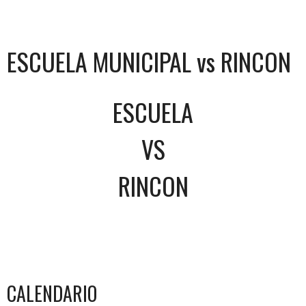
ESCUELA MUNICIPAL vs RINCON
ESCUELA
VS
RINCON
CALENDARIO