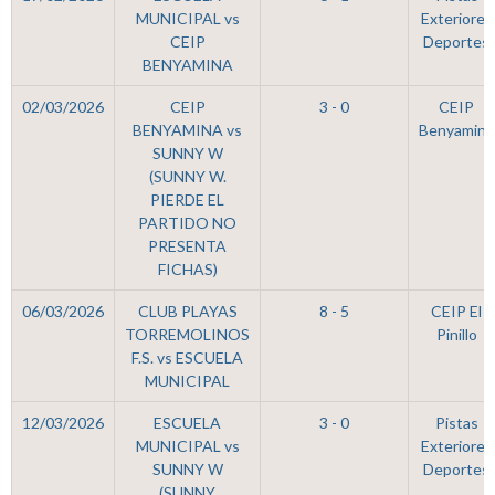
MUNICIPAL vs
Exteriores
CEIP
Deportes
BENYAMINA
02/03/2026
CEIP
3 - 0
CEIP
BENYAMINA vs
Benyamina
SUNNY W
(SUNNY W.
PIERDE EL
PARTIDO NO
PRESENTA
FICHAS)
06/03/2026
CLUB PLAYAS
8 - 5
CEIP El
TORREMOLINOS
Pinillo
F.S. vs ESCUELA
MUNICIPAL
12/03/2026
ESCUELA
3 - 0
Pistas
MUNICIPAL vs
Exteriores
SUNNY W
Deportes
(SUNNY