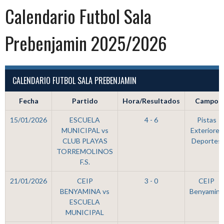
Calendario Futbol Sala
Prebenjamin 2025/2026
CALENDARIO FUTBOL SALA PREBENJAMIN
Fecha
Partido
Hora/Resultados
Campo
15/01/2026
ESCUELA
4 - 6
Pistas
MUNICIPAL vs
Exteriores
CLUB PLAYAS
Deportes
TORREMOLINOS
F.S.
21/01/2026
CEIP
3 - 0
CEIP
BENYAMINA vs
Benyamina
ESCUELA
MUNICIPAL