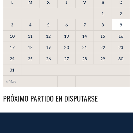
L
M
X
J
V
S
D
1
2
3
4
5
6
7
8
9
10
11
12
13
14
15
16
17
18
19
20
21
22
23
24
25
26
27
28
29
30
31
« May
PRÓXIMO PARTIDO EN DISPUTARSE