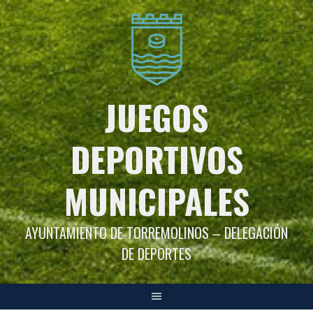
Saltar
al
contenido
JUEGOS
DEPORTIVOS
MUNICIPALES
AYUNTAMIENTO DE TORREMOLINOS – DELEGACIÓN
DE DEPORTES