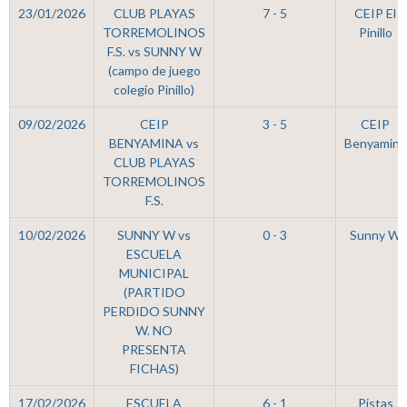
23/01/2026
CLUB PLAYAS
7 - 5
CEIP El
TORREMOLINOS
Pinillo
F.S. vs SUNNY W
(campo de juego
colegio Pinillo)
09/02/2026
CEIP
3 - 5
CEIP
BENYAMINA vs
Benyamina
CLUB PLAYAS
TORREMOLINOS
F.S.
10/02/2026
SUNNY W vs
0 - 3
Sunny W
ESCUELA
MUNICIPAL
(PARTIDO
PERDIDO SUNNY
W. NO
PRESENTA
FICHAS)
17/02/2026
ESCUELA
6 - 1
Pistas