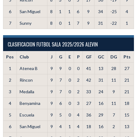
6
San Miguel
8
1
1
6
9
34
-25
4
7
Sunny
8
0
1
7
9
31
-22
1
CLASIFICACION FUTBOL SALA 2025/2026 ALEVIN
Pos
Club
J
G
E
P
GF
GC
DG
Pts
1
Atenea B
9
9
0
0
41
13
28
27
2
Rincon
9
7
0
2
42
31
11
21
3
Medalla
9
7
0
2
33
24
9
21
4
Benyamina
9
6
0
3
27
16
11
18
5
Escuela
9
5
0
4
36
29
7
15
6
San Miguel
9
4
1
4
18
16
2
13