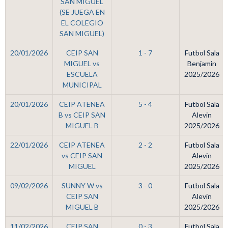
SAN MIGUEL
(SE JUEGA EN
EL COLEGIO
SAN MIGUEL)
20/01/2026
CEIP SAN
1 - 7
Futbol Sala
MIGUEL vs
Benjamin
ESCUELA
2025/2026
MUNICIPAL
20/01/2026
CEIP ATENEA
5 - 4
Futbol Sala
B vs CEIP SAN
Alevin
MIGUEL B
2025/2026
22/01/2026
CEIP ATENEA
2 - 2
Futbol Sala
vs CEIP SAN
Alevin
MIGUEL
2025/2026
09/02/2026
SUNNY W vs
3 - 0
Futbol Sala
CEIP SAN
Alevin
MIGUEL B
2025/2026
11/02/2026
CEIP SAN
0 - 3
Futbol Sala