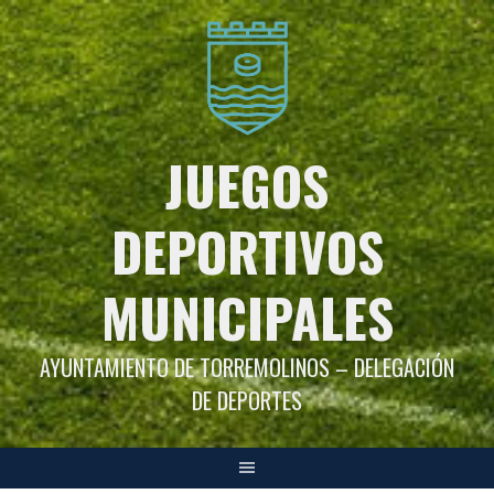
Saltar
al
contenido
JUEGOS
DEPORTIVOS
MUNICIPALES
AYUNTAMIENTO DE TORREMOLINOS – DELEGACIÓN
DE DEPORTES