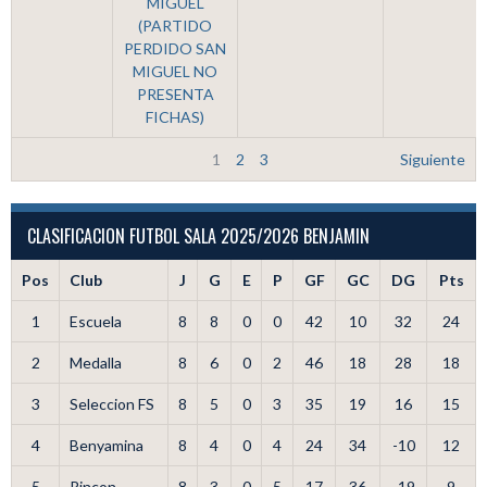
MIGUEL
(PARTIDO
PERDIDO SAN
MIGUEL NO
PRESENTA
FICHAS)
1
2
3
Siguiente
CLASIFICACION FUTBOL SALA 2025/2026 BENJAMIN
Pos
Club
J
G
E
P
GF
GC
DG
Pts
1
Escuela
8
8
0
0
42
10
32
24
2
Medalla
8
6
0
2
46
18
28
18
3
Seleccion FS
8
5
0
3
35
19
16
15
4
Benyamina
8
4
0
4
24
34
-10
12
5
Rincon
8
3
0
5
17
36
-19
9