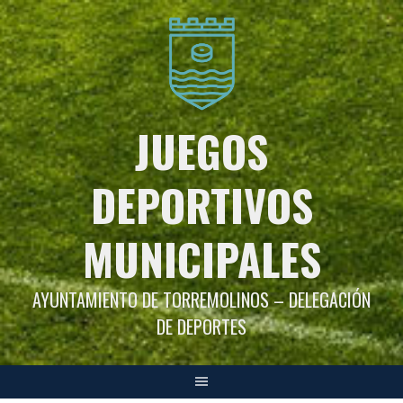
Saltar
al
contenido
JUEGOS
DEPORTIVOS
MUNICIPALES
AYUNTAMIENTO DE TORREMOLINOS – DELEGACIÓN
DE DEPORTES