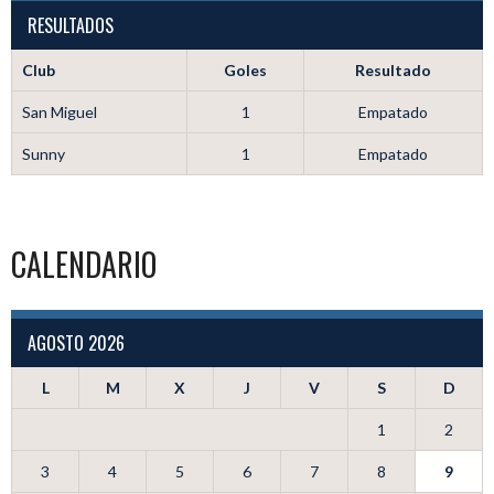
RESULTADOS
Club
Goles
Resultado
San Miguel
1
Empatado
Sunny
1
Empatado
CALENDARIO
AGOSTO 2026
L
M
X
J
V
S
D
1
2
3
4
5
6
7
8
9