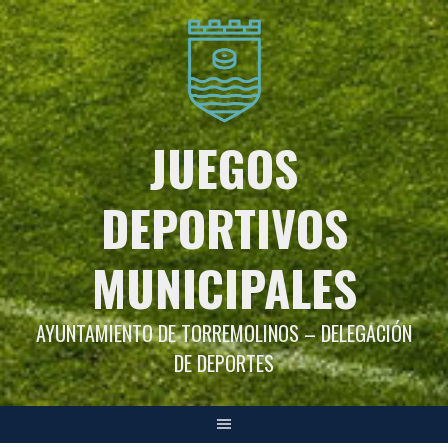
Saltar
al
contenido
JUEGOS
DEPORTIVOS
MUNICIPALES
AYUNTAMIENTO DE TORREMOLINOS – DELEGACIÓN
DE DEPORTES