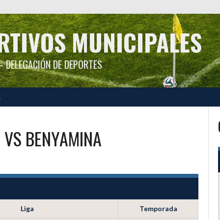
RTIVOS MUNICIPALES
 DELEGACIÓN DE DEPORTES
S
S
VS
BENYAMINA
Liga
Temporada