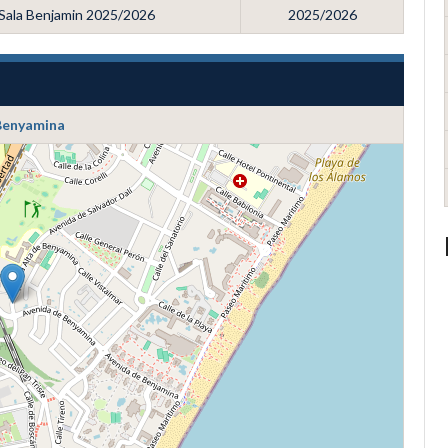
 Sala Benjamin 2025/2026
2025/2026
Benyamina