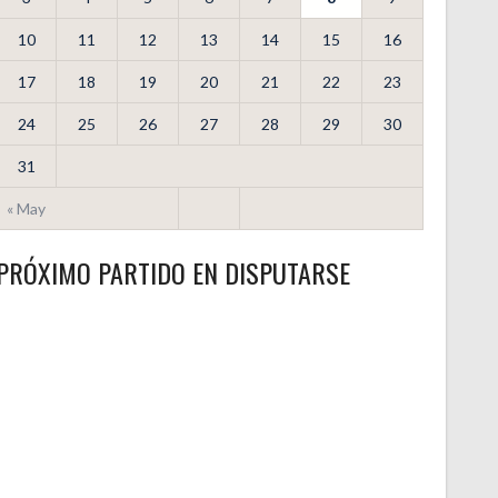
10
11
12
13
14
15
16
17
18
19
20
21
22
23
24
25
26
27
28
29
30
31
« May
PRÓXIMO PARTIDO EN DISPUTARSE