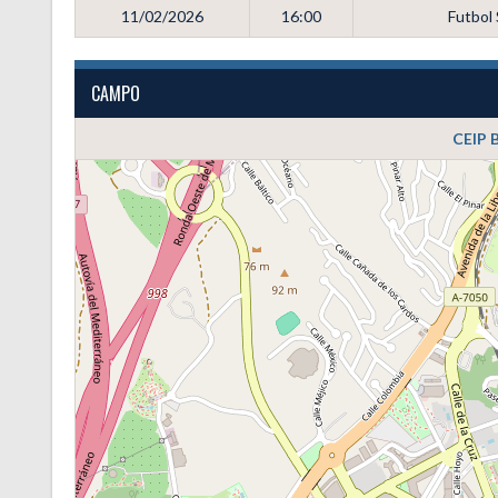
11/02/2026
16:00
Futbol
CAMPO
CEIP 