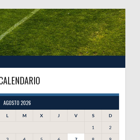
CALENDARIO
AGOSTO 2026
L
M
X
J
V
S
D
1
2
3
4
5
6
7
8
9