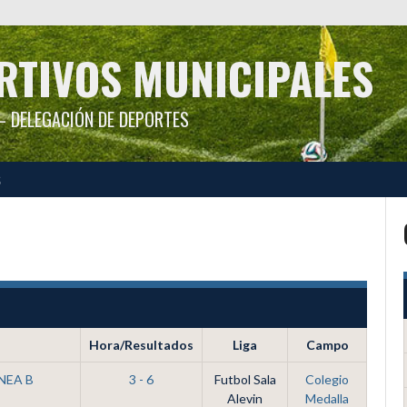
RTIVOS MUNICIPALES
 DELEGACIÓN DE DEPORTES
S
Hora/Resultados
Liga
Campo
NEA B
3 - 6
Futbol Sala
Colegio
Alevin
Medalla