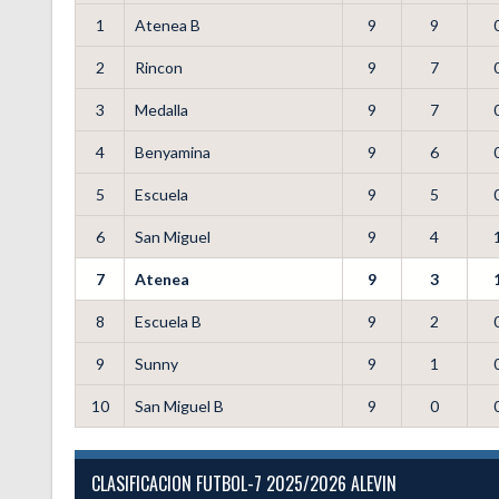
1
Atenea B
9
9
2
Rincon
9
7
3
Medalla
9
7
4
Benyamina
9
6
5
Escuela
9
5
6
San Miguel
9
4
7
Atenea
9
3
8
Escuela B
9
2
9
Sunny
9
1
10
San Miguel B
9
0
CLASIFICACION FUTBOL-7 2025/2026 ALEVIN