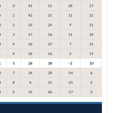
0
0
41
13
28
27
0
2
42
31
11
21
0
2
33
24
9
21
0
3
27
16
11
18
0
4
36
29
7
15
1
4
18
16
2
13
1
5
26
28
-2
10
0
7
14
28
-14
6
0
8
6
31
-25
3
0
9
19
46
-27
0