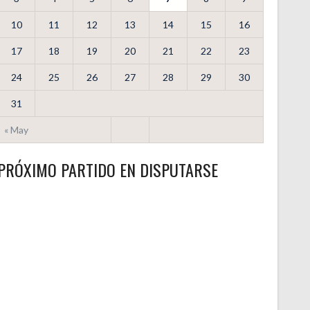
10
11
12
13
14
15
16
17
18
19
20
21
22
23
24
25
26
27
28
29
30
31
« May
PRÓXIMO PARTIDO EN DISPUTARSE