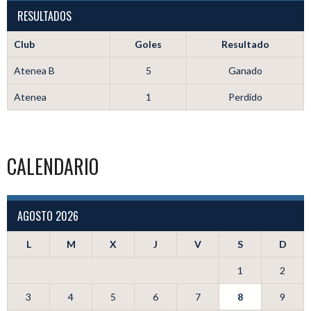
RESULTADOS
Club
Goles
Resultado
Atenea B
5
Ganado
Atenea
1
Perdido
CALENDARIO
AGOSTO 2026
L
M
X
J
V
S
D
1
2
3
4
5
6
7
8
9