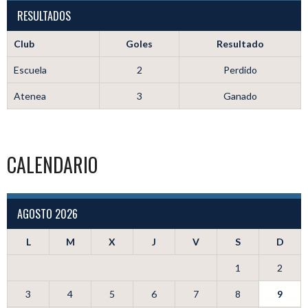
RESULTADOS
Club
Goles
Resultado
Escuela
2
Perdido
Atenea
3
Ganado
CALENDARIO
AGOSTO 2026
L
M
X
J
V
S
D
1
2
3
4
5
6
7
8
9