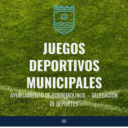
Saltar
al
contenido
JUEGOS
DEPORTIVOS
MUNICIPALES
AYUNTAMIENTO DE TORREMOLINOS – DELEGACIÓN
DE DEPORTES