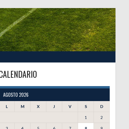
CALENDARIO
AGOSTO 2026
L
M
X
J
V
S
D
1
2
3
4
5
6
7
8
9