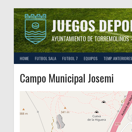
Saltar
al
contenido
JUEGOS DEPO
AYUNTAMIENTO DE TORREMOLINOS –
HOME
FUTBOL SALA
FUTBOL 7
EQUIPOS
TEMP. ANTERIORE
Campo Municipal Josemi