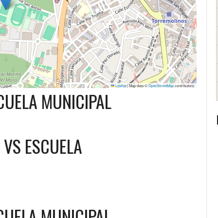
Leaflet
|
Map data ©
OpenStreetMap
contributors
SCUELA MUNICIPAL
VS
ESCUELA
CUELA MUNICIPAL