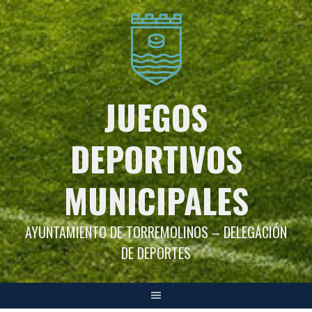
Saltar
al
contenido
JUEGOS
DEPORTIVOS
MUNICIPALES
AYUNTAMIENTO DE TORREMOLINOS – DELEGACIÓN
DE DEPORTES