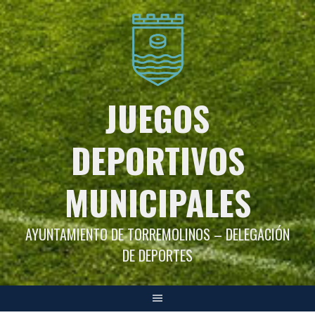
Saltar
al
contenido
JUEGOS
DEPORTIVOS
MUNICIPALES
AYUNTAMIENTO DE TORREMOLINOS – DELEGACIÓN
DE DEPORTES