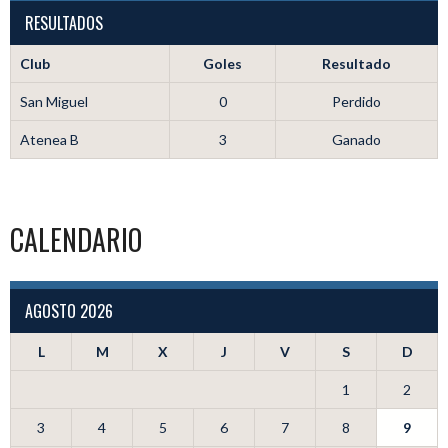
RESULTADOS
Club
Goles
Resultado
San Miguel
0
Perdido
Atenea B
3
Ganado
CALENDARIO
AGOSTO 2026
L
M
X
J
V
S
D
1
2
3
4
5
6
7
8
9