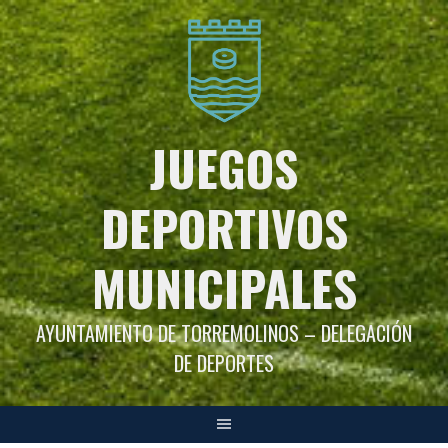
Saltar
al
contenido
JUEGOS
DEPORTIVOS
MUNICIPALES
AYUNTAMIENTO DE TORREMOLINOS – DELEGACIÓN
DE DEPORTES