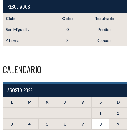
RESULTADOS
Club
Goles
Resultado
San Miguel B
0
Perdido
Atenea
3
Ganado
CALENDARIO
AGOSTO 2026
L
M
X
J
V
S
D
1
2
3
4
5
6
7
8
9