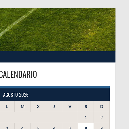
CALENDARIO
AGOSTO 2026
L
M
X
J
V
S
D
1
2
3
4
5
6
7
8
9