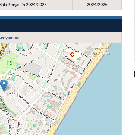
 Sala Benjamin 2024/2025
2024/2025
Benyamina