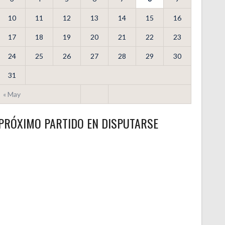
10
11
12
13
14
15
16
17
18
19
20
21
22
23
24
25
26
27
28
29
30
31
« May
PRÓXIMO PARTIDO EN DISPUTARSE