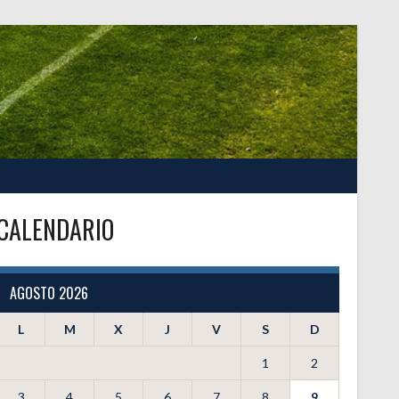
CALENDARIO
AGOSTO 2026
L
M
X
J
V
S
D
1
2
3
4
5
6
7
8
9