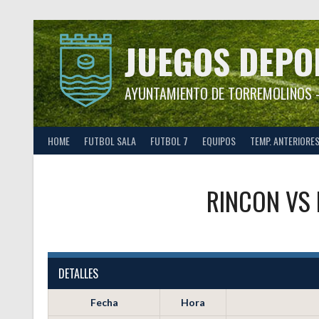
Saltar
al
contenido
JUEGOS DEPO
AYUNTAMIENTO DE TORREMOLINOS –
HOME
FUTBOL SALA
FUTBOL 7
EQUIPOS
TEMP. ANTERIORE
RINCON
VS
DETALLES
Fecha
Hora