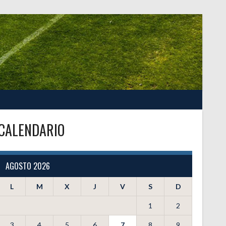
CALENDARIO
AGOSTO 2026
L
M
X
J
V
S
D
1
2
3
4
5
6
7
8
9