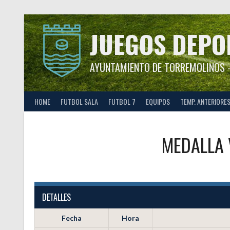
Saltar
al
contenido
JUEGOS DEPO
AYUNTAMIENTO DE TORREMOLINOS –
HOME
FUTBOL SALA
FUTBOL 7
EQUIPOS
TEMP. ANTERIORE
MEDALLA
DETALLES
Fecha
Hora