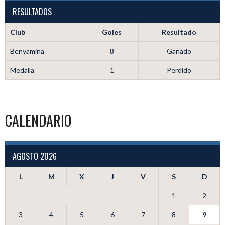
RESULTADOS
Club
Goles
Resultado
Benyamina
8
Ganado
Medalla
1
Perdido
CALENDARIO
AGOSTO 2026
L
M
X
J
V
S
D
1
2
3
4
5
6
7
8
9