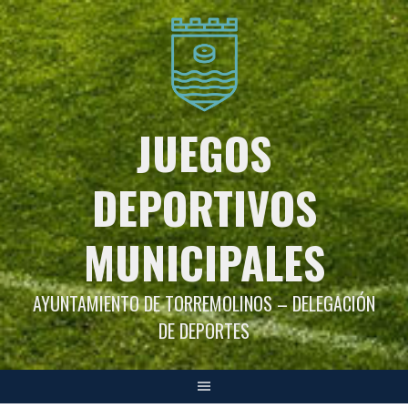
Saltar
al
contenido
JUEGOS
DEPORTIVOS
MUNICIPALES
AYUNTAMIENTO DE TORREMOLINOS – DELEGACIÓN
DE DEPORTES