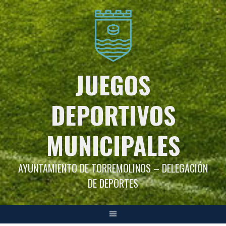
Saltar
al
contenido
JUEGOS
DEPORTIVOS
MUNICIPALES
AYUNTAMIENTO DE TORREMOLINOS – DELEGACIÓN
DE DEPORTES