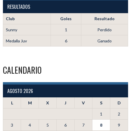
RESULTADOS
Club
Goles
Resultado
Sunny
1
Perdido
Medalla Juv
6
Ganado
CALENDARIO
AGOSTO 2026
L
M
X
J
V
S
D
1
2
3
4
5
6
7
8
9