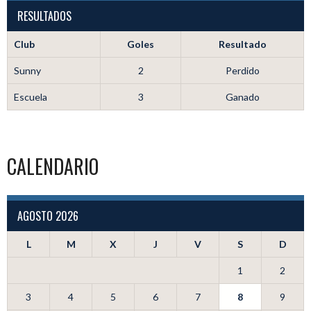
RESULTADOS
Club
Goles
Resultado
Sunny
2
Perdido
Escuela
3
Ganado
CALENDARIO
AGOSTO 2026
L
M
X
J
V
S
D
1
2
3
4
5
6
7
8
9