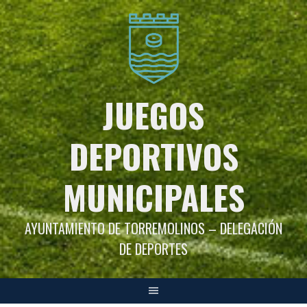
Saltar
al
contenido
JUEGOS
DEPORTIVOS
MUNICIPALES
AYUNTAMIENTO DE TORREMOLINOS – DELEGACIÓN
DE DEPORTES