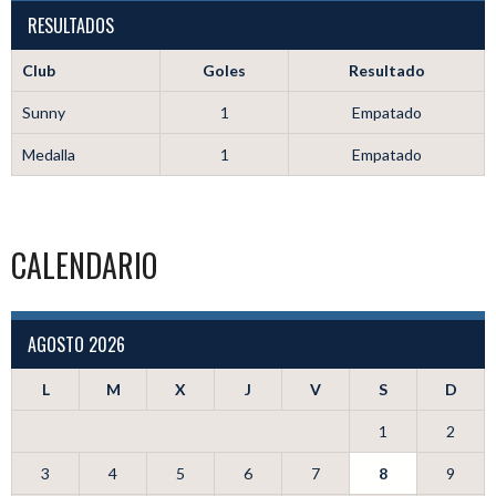
RESULTADOS
Club
Goles
Resultado
Sunny
1
Empatado
Medalla
1
Empatado
CALENDARIO
AGOSTO 2026
L
M
X
J
V
S
D
1
2
3
4
5
6
7
8
9