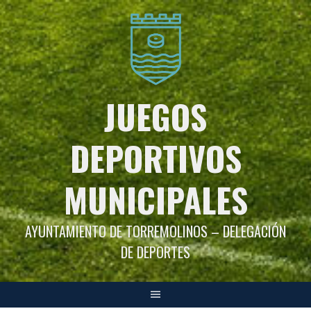
Saltar
al
contenido
JUEGOS
DEPORTIVOS
MUNICIPALES
AYUNTAMIENTO DE TORREMOLINOS – DELEGACIÓN
DE DEPORTES