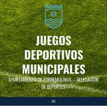
Saltar
al
contenido
JUEGOS
DEPORTIVOS
MUNICIPALES
AYUNTAMIENTO DE TORREMOLINOS – DELEGACIÓN
DE DEPORTES