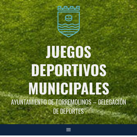
Saltar
al
contenido
JUEGOS
DEPORTIVOS
MUNICIPALES
AYUNTAMIENTO DE TORREMOLINOS – DELEGACIÓN
DE DEPORTES