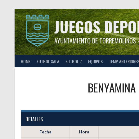
Saltar
al
contenido
JUEGOS DEPO
AYUNTAMIENTO DE TORREMOLINOS –
HOME
FUTBOL SALA
FUTBOL 7
EQUIPOS
TEMP. ANTERIORE
BENYAMINA 
DETALLES
Fecha
Hora