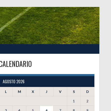
CALENDARIO
AGOSTO 2026
L
M
X
J
V
S
D
1
2
3
4
5
6
7
8
9