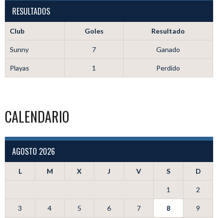
RESULTADOS
Club
Goles
Resultado
Sunny
7
Ganado
Playas
1
Perdido
CALENDARIO
AGOSTO 2026
L
M
X
J
V
S
D
1
2
3
4
5
6
7
8
9