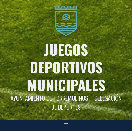
Saltar
al
contenido
JUEGOS
DEPORTIVOS
MUNICIPALES
AYUNTAMIENTO DE TORREMOLINOS – DELEGACIÓN
DE DEPORTES