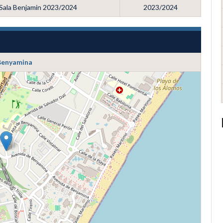
 Sala Benjamin 2023/2024
2023/2024
Benyamina