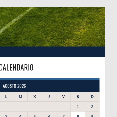
CALENDARIO
AGOSTO 2026
L
M
X
J
V
S
D
1
2
3
4
5
6
7
8
9