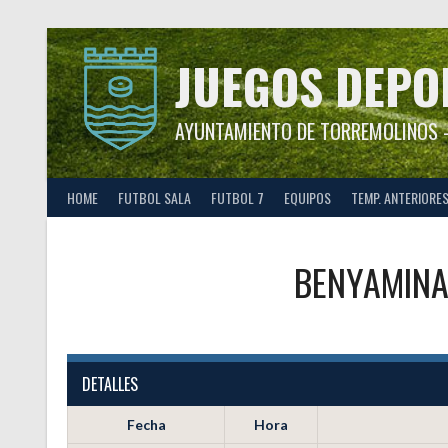
Saltar
al
contenido
JUEGOS DEPO
AYUNTAMIENTO DE TORREMOLINOS –
HOME
FUTBOL SALA
FUTBOL 7
EQUIPOS
TEMP. ANTERIORE
BENYAMINA
DETALLES
Fecha
Hora