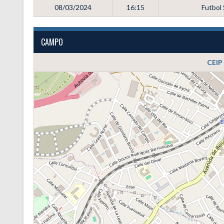
08/03/2024
16:15
Futbol
CAMPO
CEIP 