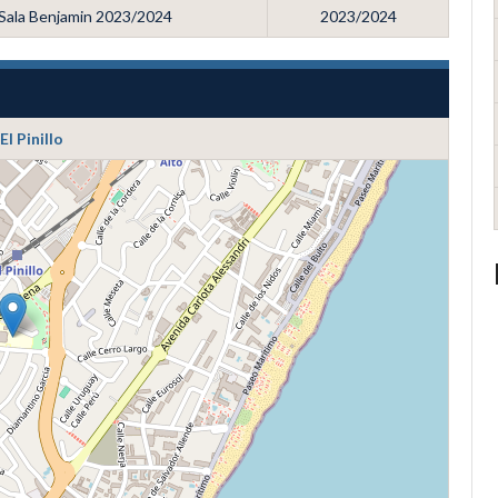
 Sala Benjamin 2023/2024
2023/2024
El Pinillo