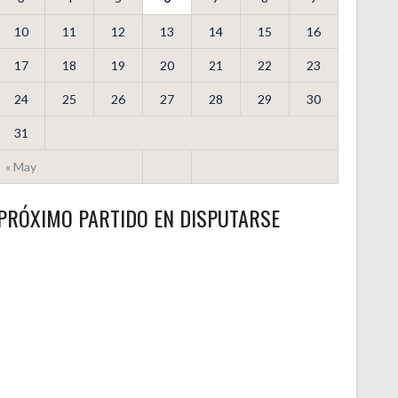
10
11
12
13
14
15
16
17
18
19
20
21
22
23
24
25
26
27
28
29
30
31
« May
PRÓXIMO PARTIDO EN DISPUTARSE