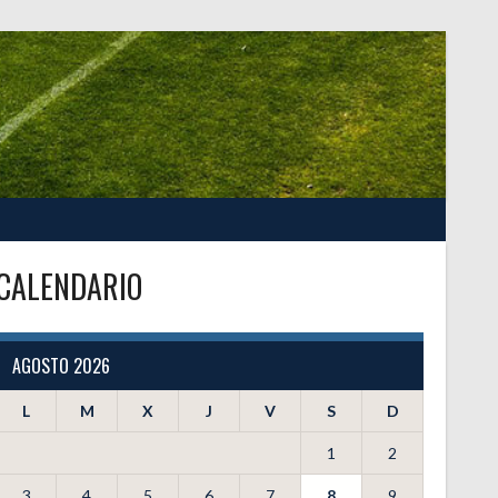
CALENDARIO
AGOSTO 2026
L
M
X
J
V
S
D
1
2
3
4
5
6
7
8
9