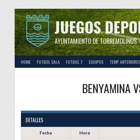
Saltar
al
contenido
JUEGOS DEPO
AYUNTAMIENTO DE TORREMOLINOS –
HOME
FUTBOL SALA
FUTBOL 7
EQUIPOS
TEMP. ANTERIORE
BENYAMINA
V
DETALLES
Fecha
Hora