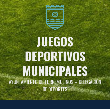
Saltar
al
contenido
JUEGOS
DEPORTIVOS
MUNICIPALES
AYUNTAMIENTO DE TORREMOLINOS – DELEGACIÓN
DE DEPORTES