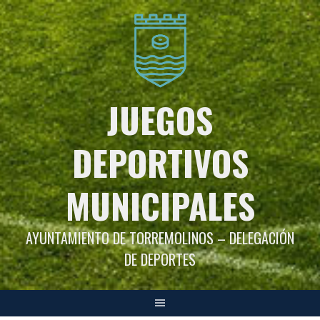
Saltar
al
contenido
JUEGOS
DEPORTIVOS
MUNICIPALES
AYUNTAMIENTO DE TORREMOLINOS – DELEGACIÓN
DE DEPORTES