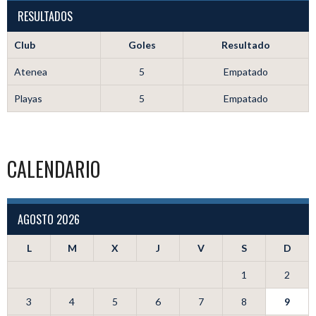
RESULTADOS
Club
Goles
Resultado
Atenea
5
Empatado
Playas
5
Empatado
CALENDARIO
AGOSTO 2026
L
M
X
J
V
S
D
1
2
3
4
5
6
7
8
9