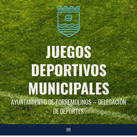
Saltar
al
contenido
JUEGOS
DEPORTIVOS
MUNICIPALES
AYUNTAMIENTO DE TORREMOLINOS – DELEGACIÓN
DE DEPORTES