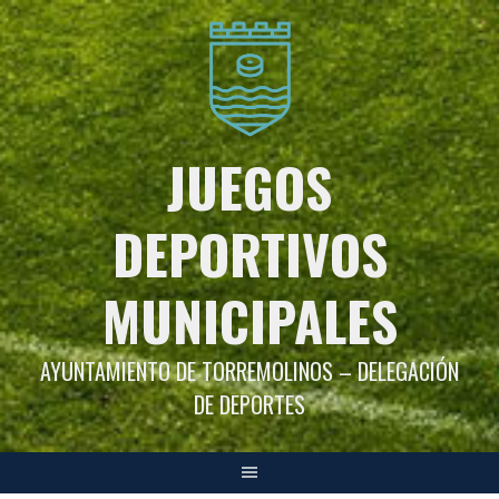
Saltar
al
contenido
JUEGOS
DEPORTIVOS
MUNICIPALES
AYUNTAMIENTO DE TORREMOLINOS – DELEGACIÓN
DE DEPORTES