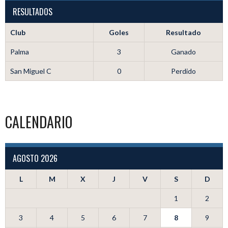
RESULTADOS
Club
Goles
Resultado
Palma
3
Ganado
San Miguel C
0
Perdido
CALENDARIO
AGOSTO 2026
L
M
X
J
V
S
D
1
2
3
4
5
6
7
8
9