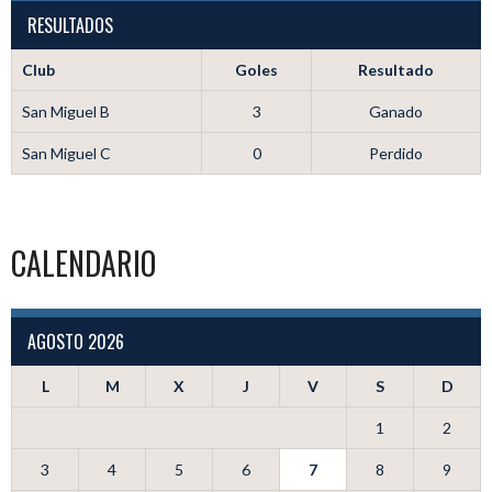
RESULTADOS
Club
Goles
Resultado
San Miguel B
3
Ganado
San Miguel C
0
Perdido
CALENDARIO
AGOSTO 2026
L
M
X
J
V
S
D
1
2
3
4
5
6
7
8
9