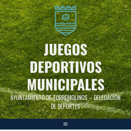
Saltar
al
contenido
JUEGOS
DEPORTIVOS
MUNICIPALES
AYUNTAMIENTO DE TORREMOLINOS – DELEGACIÓN
DE DEPORTES