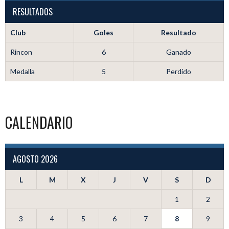
RESULTADOS
Club
Goles
Resultado
Rincon
6
Ganado
Medalla
5
Perdido
CALENDARIO
AGOSTO 2026
L
M
X
J
V
S
D
1
2
3
4
5
6
7
8
9