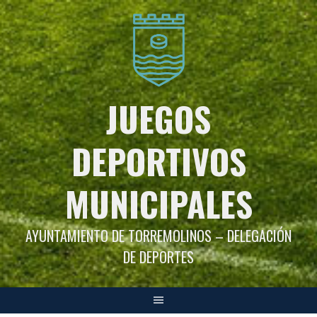
Saltar
al
contenido
JUEGOS
DEPORTIVOS
MUNICIPALES
AYUNTAMIENTO DE TORREMOLINOS – DELEGACIÓN
DE DEPORTES