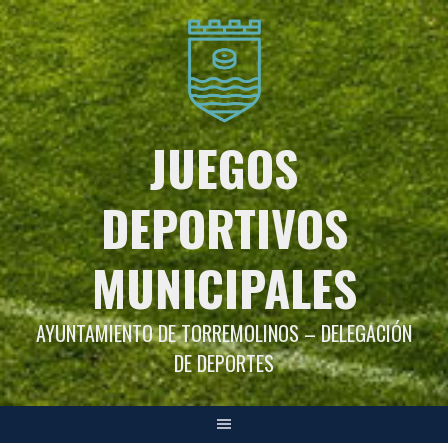
Saltar
al
contenido
JUEGOS
DEPORTIVOS
MUNICIPALES
AYUNTAMIENTO DE TORREMOLINOS – DELEGACIÓN
DE DEPORTES