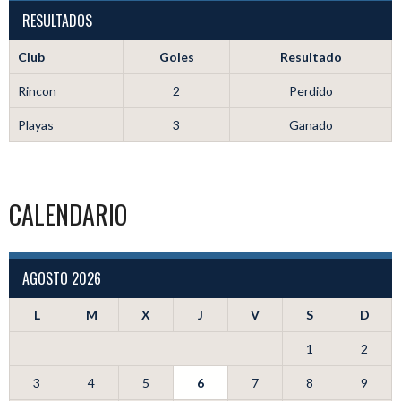
RESULTADOS
Club
Goles
Resultado
Rincon
2
Perdido
Playas
3
Ganado
CALENDARIO
AGOSTO 2026
L
M
X
J
V
S
D
1
2
3
4
5
6
7
8
9