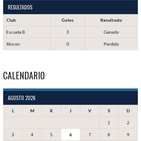
RESULTADOS
Club
Goles
Resultado
Escuela B
3
Ganado
Rincon
0
Perdido
CALENDARIO
AGOSTO 2026
L
M
X
J
V
S
D
1
2
3
4
5
6
7
8
9