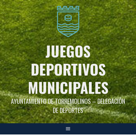
Saltar
al
contenido
JUEGOS
DEPORTIVOS
MUNICIPALES
AYUNTAMIENTO DE TORREMOLINOS – DELEGACIÓN
DE DEPORTES