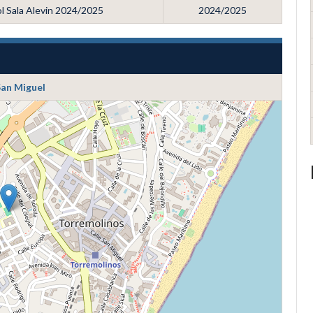
l Sala Alevin 2024/2025
2024/2025
San Miguel