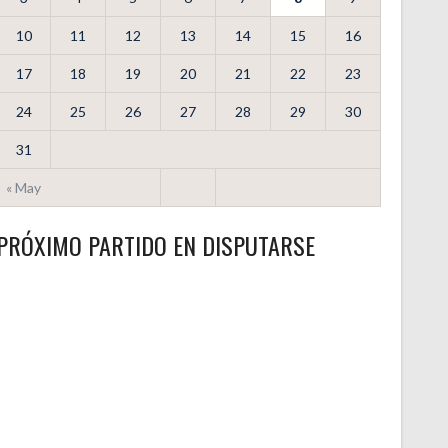
10
11
12
13
14
15
16
17
18
19
20
21
22
23
24
25
26
27
28
29
30
31
« May
PRÓXIMO PARTIDO EN DISPUTARSE