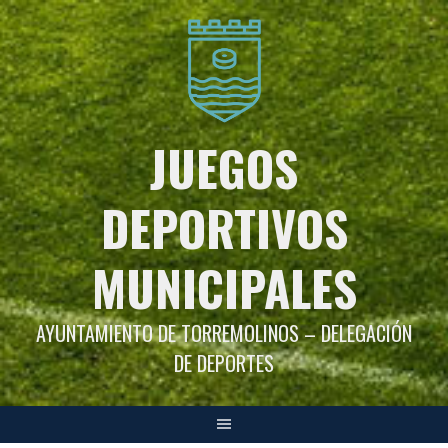
Saltar
al
contenido
JUEGOS
DEPORTIVOS
MUNICIPALES
AYUNTAMIENTO DE TORREMOLINOS – DELEGACIÓN
DE DEPORTES