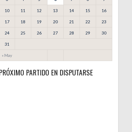
10
11
12
13
14
15
16
17
18
19
20
21
22
23
24
25
26
27
28
29
30
31
« May
PRÓXIMO PARTIDO EN DISPUTARSE