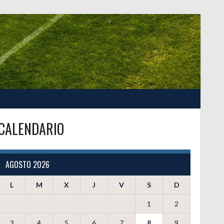
CALENDARIO
AGOSTO 2026
L
M
X
J
V
S
D
1
2
3
4
5
6
7
8
9