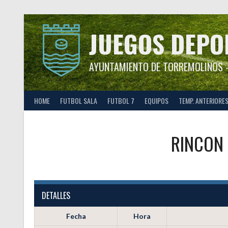
Saltar
al
contenido
JUEGOS DEPO
AYUNTAMIENTO DE TORREMOLINOS –
HOME
FUTBOL SALA
FUTBOL 7
EQUIPOS
TEMP. ANTERIORE
RINCON
DETALLES
Fecha
Hora