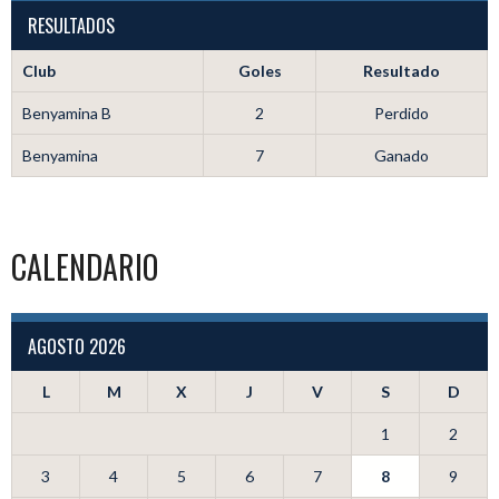
RESULTADOS
Club
Goles
Resultado
Benyamina B
2
Perdido
Benyamina
7
Ganado
CALENDARIO
AGOSTO 2026
L
M
X
J
V
S
D
1
2
3
4
5
6
7
8
9