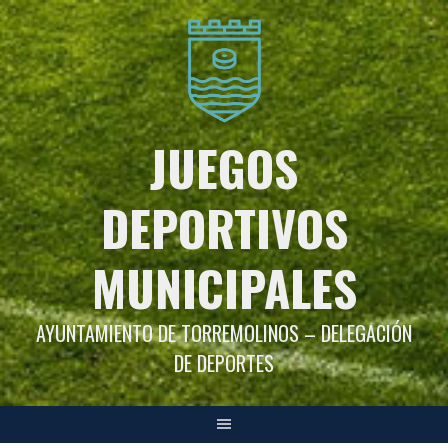
Saltar
al
contenido
JUEGOS
DEPORTIVOS
MUNICIPALES
AYUNTAMIENTO DE TORREMOLINOS – DELEGACIÓN
DE DEPORTES