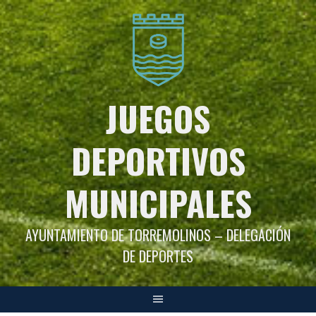
Saltar
al
contenido
JUEGOS
DEPORTIVOS
MUNICIPALES
AYUNTAMIENTO DE TORREMOLINOS – DELEGACIÓN
DE DEPORTES