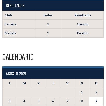
RESULTADOS
Club
Goles
Resultado
Escuela
3
Ganado
Medalla
2
Perdido
CALENDARIO
AGOSTO 2026
L
M
X
J
V
S
D
1
2
3
4
5
6
7
8
9