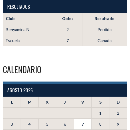
RESULTADOS
Club
Goles
Resultado
Benyamina B
2
Perdido
Escuela
7
Ganado
CALENDARIO
AGOSTO 2026
L
M
X
J
V
S
D
1
2
3
4
5
6
7
8
9