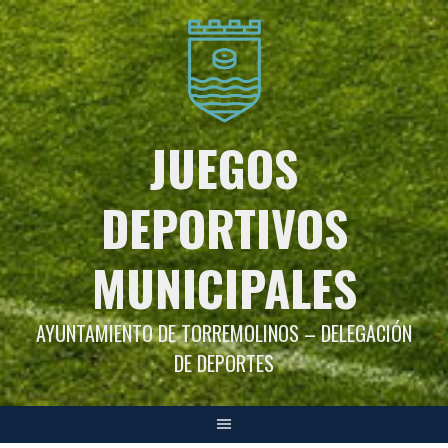
Saltar
al
contenido
JUEGOS
DEPORTIVOS
MUNICIPALES
AYUNTAMIENTO DE TORREMOLINOS – DELEGACIÓN
DE DEPORTES