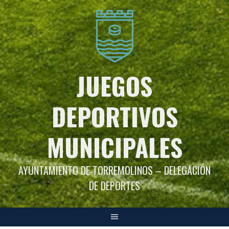
Saltar
al
contenido
JUEGOS
DEPORTIVOS
MUNICIPALES
AYUNTAMIENTO DE TORREMOLINOS – DELEGACIÓN
DE DEPORTES