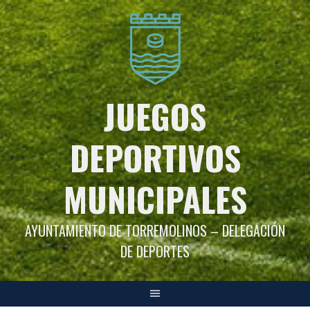
Saltar
al
contenido
JUEGOS
DEPORTIVOS
MUNICIPALES
AYUNTAMIENTO DE TORREMOLINOS – DELEGACIÓN
DE DEPORTES