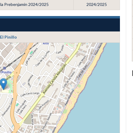
ala Prebenjamin 2024/2025
2024/2025
El Pinillo