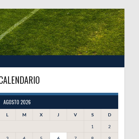
CALENDARIO
AGOSTO 2026
L
M
X
J
V
S
D
1
2
3
4
5
6
7
8
9