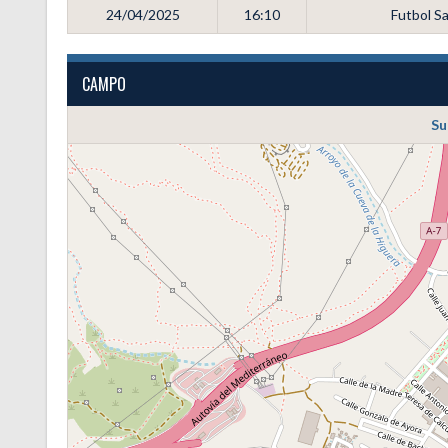
24/04/2025
16:10
Futbol S
CAMPO
Su