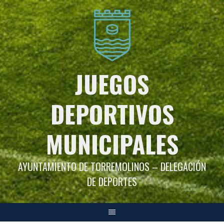
Saltar
al
contenido
JUEGOS
DEPORTIVOS
MUNICIPALES
AYUNTAMIENTO DE TORREMOLINOS – DELEGACIÓN
DE DEPORTES