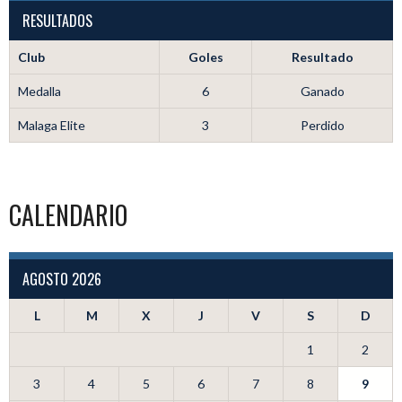
RESULTADOS
Club
Goles
Resultado
Medalla
6
Ganado
Malaga Elite
3
Perdido
CALENDARIO
AGOSTO 2026
L
M
X
J
V
S
D
1
2
3
4
5
6
7
8
9