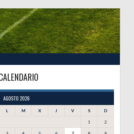
CALENDARIO
AGOSTO 2026
L
M
X
J
V
S
D
1
2
3
4
5
6
7
8
9