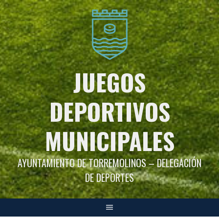
Saltar
al
contenido
JUEGOS
DEPORTIVOS
MUNICIPALES
AYUNTAMIENTO DE TORREMOLINOS – DELEGACIÓN
DE DEPORTES