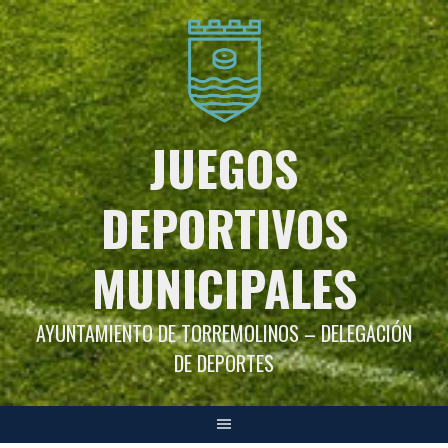
Saltar
al
contenido
JUEGOS
DEPORTIVOS
MUNICIPALES
AYUNTAMIENTO DE TORREMOLINOS – DELEGACIÓN
DE DEPORTES